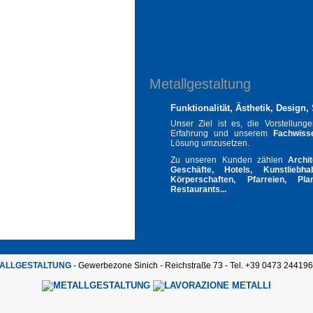
Metallgestaltung
Funktionalität, Ästhetik, Design,
Unser Ziel ist es, die Vorstellun
Erfahrung und unserem
Fachwiss
Lösung umzusetzen.
Zu unseren Kunden zählen
Archi
Geschäfte, Hotels, Kunstliebha
Körperschaften, Pfarreien, Plan
Restaurants...
ALLGESTALTUNG
- Gewerbezone Sinich - Reichstraße 73 - Tel. +39 0473 24419