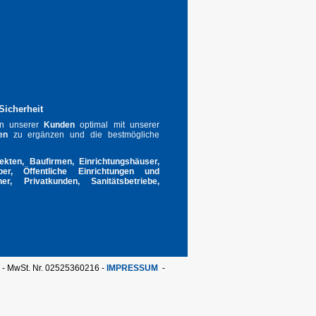
 Sicherheit
gen unserer
Kunden
optimal mit unserer
en
zu ergänzen und die bestmögliche
tekten, Baufirmen, Einrichtungshäuser,
ber, Öffentliche Einrichtungen und
er, Privatkunden, Sanitätsbetriebe,
6 - MwSt. Nr. 02525360216 -
IMPRESSUM
-